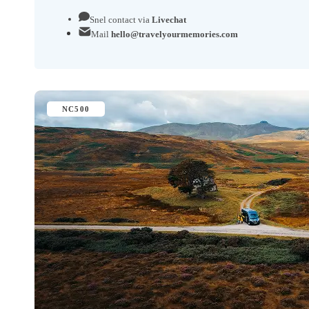
Snel contact via
Livechat
Mail
hello@travelyourmemories.com
NC500