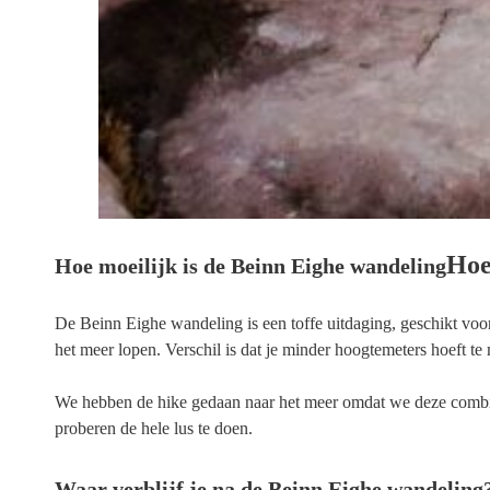
Hoe
Hoe moeilijk is de Beinn Eighe wandeling
De Beinn Eighe wandeling is een toffe uitdaging, geschikt voor
het meer lopen. Verschil is dat je minder hoogtemeters hoeft te
We hebben de hike gedaan naar het meer omdat we deze comb
proberen de hele lus te doen.
Waar verblijf je na de Beinn Eighe wandeling