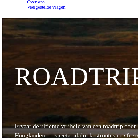
Over ons
Veelgestelde vragen
ROADTRI
Ervaar de ultieme vrijheid van een roadtrip doo
Hooglanden tot spectaculaire kustroutes en sfeerv