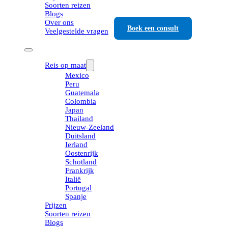
Soorten reizen
Blogs
Over ons
Boek een consult
Veelgestelde vragen
Reis op maat
Mexico
Peru
Guatemala
Colombia
Japan
Thailand
Nieuw-Zeeland
Duitsland
Ierland
Oostenrijk
Schotland
Frankrijk
Italië
Portugal
Spanje
Prijzen
Soorten reizen
Blogs