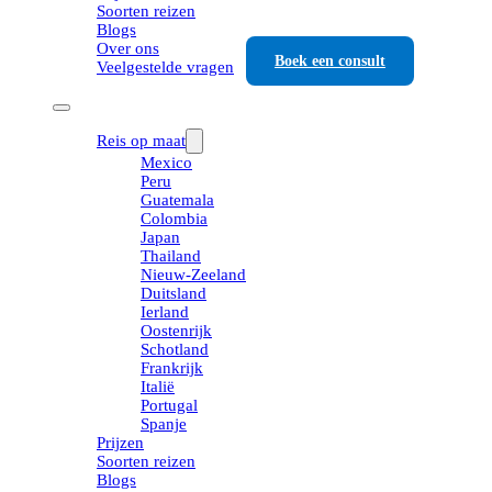
Soorten reizen
Blogs
Over ons
Boek een consult
Veelgestelde vragen
Reis op maat
Mexico
Peru
Guatemala
Colombia
Japan
Thailand
Nieuw-Zeeland
Duitsland
Ierland
Oostenrijk
Schotland
Frankrijk
Italië
Portugal
Spanje
Prijzen
Soorten reizen
Blogs