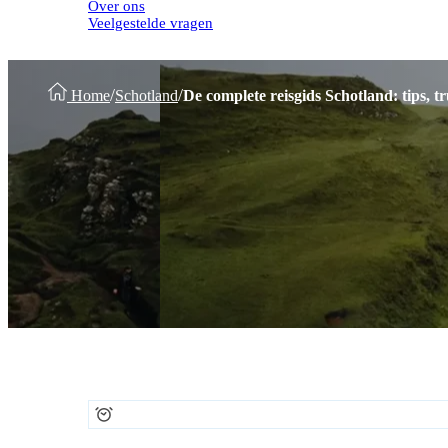
Over ons
Veelgestelde vragen
/
/
Home
Schotland
De complete reisgids Schotland: tips, tr