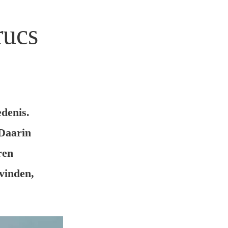
rucs
edenis.
 Daarin
ren
 vinden,