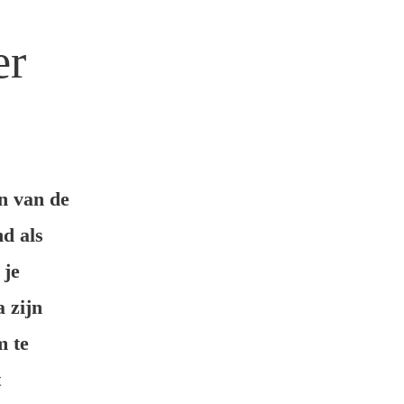
er
n van de
nd als
 je
 zijn
m te
t