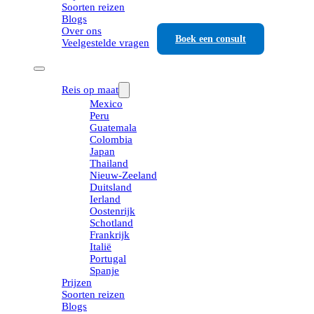
Soorten reizen
Blogs
Over ons
Boek een consult
Veelgestelde vragen
Reis op maat
Mexico
Peru
Guatemala
Colombia
Japan
Thailand
Nieuw-Zeeland
Duitsland
Ierland
Oostenrijk
Schotland
Frankrijk
Italië
Portugal
Spanje
Prijzen
Soorten reizen
Blogs