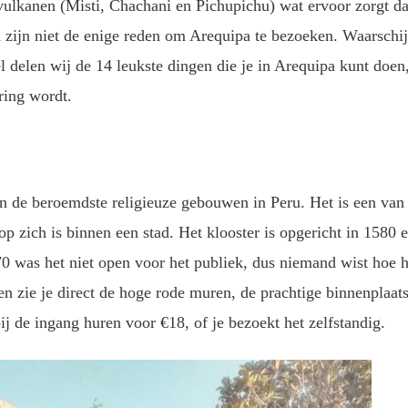
ulkanen (Misti, Chachani en Pichupichu) wat ervoor zorgt da
n zijn niet de enige reden om Arequipa te bezoeken. Waarschij
kel delen wij de 14 leukste dingen die je in Arequipa kunt doen
ring wordt.
an de beroemdste religieuze gebouwen in Peru. Het is een van 
op zich is binnen een stad. Het klooster is opgericht in 1580 e
70 was het niet open voor het publiek, dus niemand wist hoe h
en zie je direct de hoge rode muren, de prachtige binnenplaat
ij de ingang huren voor €18, of je bezoekt het zelfstandig.