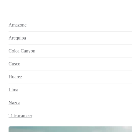
Amazone
Arequipa
Colca Canyon
Cusco
Huarez
Lima
Nazca
Titicacameer