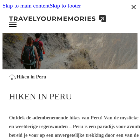
Skip to main content
Skip to footer
.8
Hiken in Peru
/
HIKEN IN PERU
Ontdek de adembenemende hikes van Peru! Van de mystieke I
en weelderige regenwouden – Peru is een paradijs voor avontu
bereid je voor op een onvergetelijke trekking door een van 