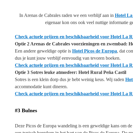
In Arenas de Cabrales raden we een verblijf aan in
Hotel La
eigenaar kon ons ook veel nuttige informatie g
Check actuele prijzen en beschikbaarheid voor Hotel La R
Optie 2 Arenas de Cabrales voorzieningen en zwembad: Ho
Een andere geweldige optie is
Hotel Picos de Europa
, dat co
dus je kunt jouw verblijf eenvoudig van tevoren boeken.
Check actuele prijzen en beschikbaarheid voor Hotel La R
Optie 3 Sotres leuke atmosfeer: Hotel Rural Peña Castil
Sotres is een klein dorp dus je hebt weinig keus. Wij raden
Hot
accommodatie kunt dineren.
Check actuele prijzen en beschikbaarheid voor Hotel La R
#3 Bulnes
Deze Picos de Europa wandeling is een geweldige kans om de s
een typisch bergdorp in het hart van de Picos de Europa. De ro