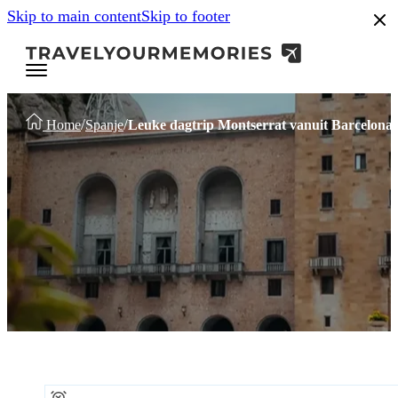
Skip to main content
Skip to footer
/
/
Home
Spanje
Leuke dagtrip Montserrat vanuit Barcelona