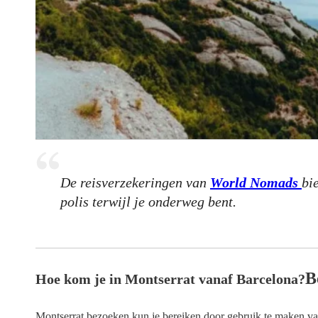
De reisverzekeringen van
World Nomads
bi
polis terwijl je onderweg bent.
B
Hoe kom je in Montserrat vanaf Barcelona?
Montserrat bezoeken kun je bereiken door gebruik te maken van