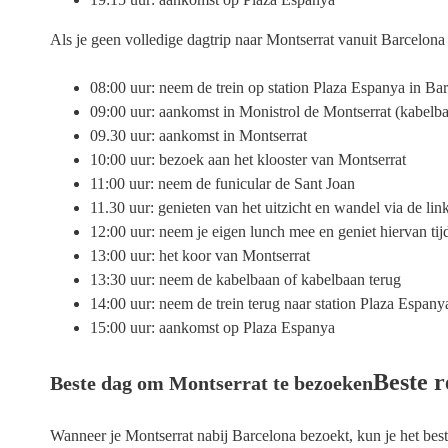
Als je geen volledige dagtrip naar Montserrat vanuit Barcelona
08:00 uur: neem de trein op station Plaza Espanya in Ba
09:00 uur: aankomst in Monistrol de Montserrat (kabelba
09.30 uur: aankomst in Montserrat
10:00 uur: bezoek aan het klooster van Montserrat
11:00 uur: neem de funicular de Sant Joan
11.30 uur: genieten van het uitzicht en wandel via de link
12:00 uur: neem je eigen lunch mee en geniet hiervan ti
13:00 uur: het koor van Montserrat
13:30 uur: neem de kabelbaan of kabelbaan terug
14:00 uur: neem de trein terug naar station Plaza Espany
15:00 uur: aankomst op Plaza Espanya
Beste r
Beste dag om Montserrat te bezoeken
Wanneer je Montserrat nabij Barcelona bezoekt, kun je het be