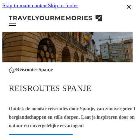
Skip to main content
Skip to footer
.8
Reisroutes Spanje
/
REISROUTES SPANJE
Ontdek de mooiste reisroutes door Spanje, van zonovergoten k
berglandschappen en stille dorpen. Laat je inspireren door onz
natuur en onvergetelijke ervaringen!