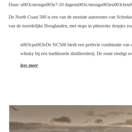
Duur: u003cstrongu003e7-10 dagenu003c/strongu003eu003cbru003
De North Coast 500 is een van de mooiste autoroutes van Schotland 
van de noordelijke Hooglanden, met stops in pittoreske dorpjes z
u003cpu003eDe NC500 biedt een perfecte combinatie van on
whisky bij een traditionele distilleerderij. De route eindigt
lees meer