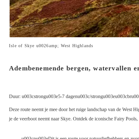
Isle of Skye u0026amp; West Highlands
Adembenemende bergen, watervallen en
Duur: u003cstrongu003e5-7 dagenu003c/strongu003eu003cbru003e
Deze route neemt je mee door het ruige landschap van de West Hig
je de veerboot neemt naar Skye. Ontdek de iconische Fairy Pools,
u003cpu003eDit is een route voor natuurliefhebbers en avo