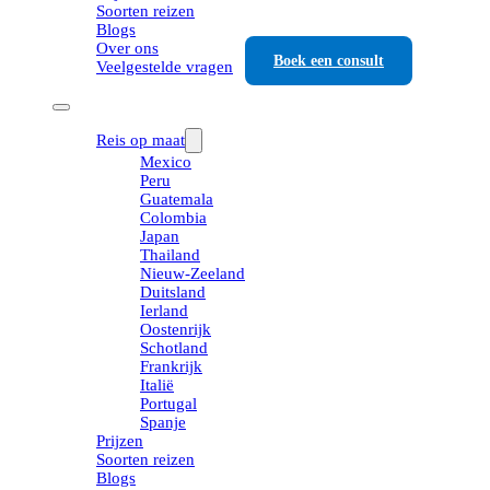
Soorten reizen
Blogs
Over ons
Boek een consult
Veelgestelde vragen
Reis op maat
Mexico
Peru
Guatemala
Colombia
Japan
Thailand
Nieuw-Zeeland
Duitsland
Ierland
Oostenrijk
Schotland
Frankrijk
Italië
Portugal
Spanje
Prijzen
Soorten reizen
Blogs