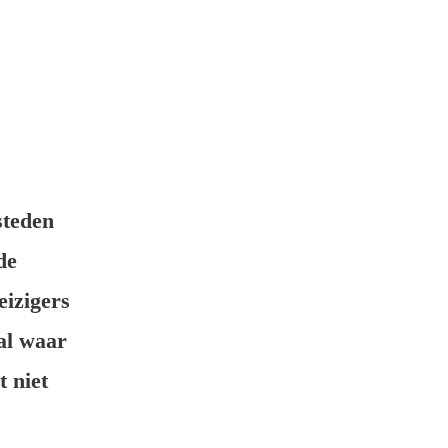
steden
de
eizigers
gal waar
t niet