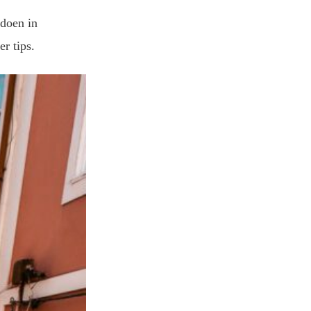
 doen in
r tips.