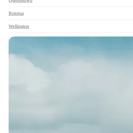
Queenstown
Rotorua
Wellington