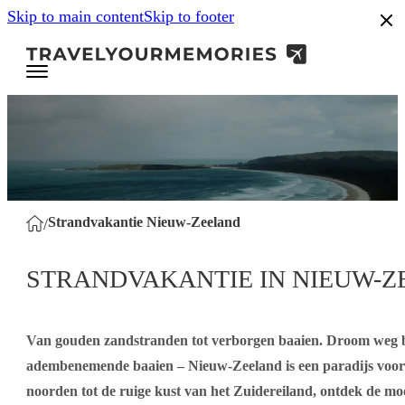
Skip to main content
Skip to footer
.8
Strandvakantie Nieuw-Zeeland
/
STRANDVAKANTIE IN NIEUW-
Van gouden zandstranden tot verborgen baaien. Droom weg bij
adembenemende baaien – Nieuw-Zeeland is een paradijs voor s
noorden tot de ruige kust van het Zuidereiland, ontdek de mo