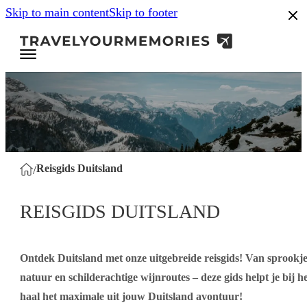
Skip to main content
Skip to footer
.8
Reisgids Duitsland
/
REISGIDS DUITSLAND
Ontdek Duitsland met onze uitgebreide reisgids! Van sprookjes
natuur en schilderachtige wijnroutes – deze gids helpt je bij h
haal het maximale uit jouw Duitsland avontuur!