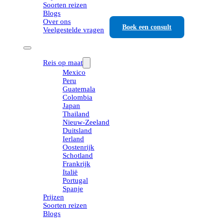
Soorten reizen
Blogs
Over ons
Boek een consult
Veelgestelde vragen
Reis op maat
Mexico
Peru
Guatemala
Colombia
Japan
Thailand
Nieuw-Zeeland
Duitsland
Ierland
Oostenrijk
Schotland
Frankrijk
Italië
Portugal
Spanje
Prijzen
Soorten reizen
Blogs