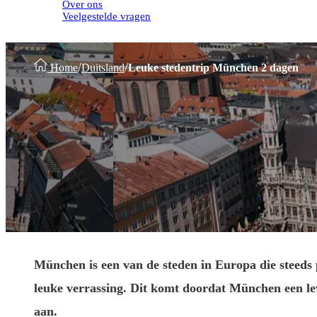
Over ons
Veelgestelde vragen
/
/
Home
Duitsland
Leuke stedentrip München 2 dagen
München
is een van de steden in Europa die steeds
leuke verrassing. Dit komt doordat München
een l
aan.