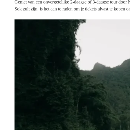
Geniet van een onvergetelijke 2-daagse of 3-daagse tour door K
Sok zult zijn, is het aan te raden om je tickets alvast te kopen 