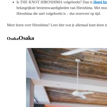
Is THE KNOT HIROSHIMA volgeboekt? Dan is
Hotel In
belangrijkste bezienswaardigheden van Hiroshima. Met moder
Hiroshima die snel volgeboekt is – dus reserveer op tijd.
Meer lezen over Hiroshima? Lees hier wat je allemaal kunt doen 
Osaka
Osaka