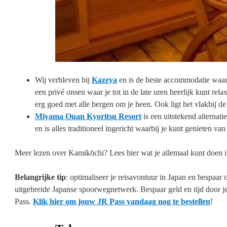
Wij verbleven bij
Kazeya
en is de beste accommodatie waar 
een
privé
onsen waar je tot in de late uren heerlijk kunt rela
erg goed met alle bergen om je heen. Ook ligt het vlakbij d
Miyama Ouan Kyoritsu Resort
is een uitstekend alternati
en is alles traditioneel ingericht waarbij je kunt genieten v
Meer lezen over Kamikōchi? Lees hier wat je allemaal kunt doen 
Belangrijke tip
: optimaliseer je reisavontuur in Japan en bespaar 
uitgebreide Japanse spoorwegnetwerk. Bespaar geld en tijd door je
Pass.
Klik hier om jouw JR Pass vandaag nog te bestellen
!