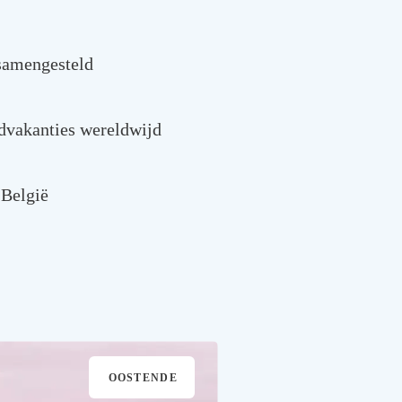
samengesteld
ndvakanties wereldwijd
 België
OOSTENDE