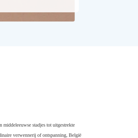
en middeleeuwse stadjes tot uitgestrekte
ulinaire verwennerij of ontspanning, België