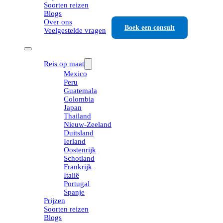
Soorten reizen
Blogs
Over ons
Boek een consult
Veelgestelde vragen
Reis op maat
Mexico
Peru
Guatemala
Colombia
Japan
Thailand
Nieuw-Zeeland
Duitsland
Ierland
Oostenrijk
Schotland
Frankrijk
Italië
Portugal
Spanje
Prijzen
Soorten reizen
Blogs