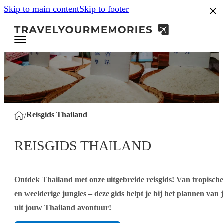
Skip to main content
Skip to footer
.8
Reisgids Thailand
/
REISGIDS THAILAND
Ontdek Thailand met onze uitgebreide reisgids! Van tropisch
en weelderige jungles – deze gids helpt je bij het plannen van 
uit jouw Thailand avontuur!