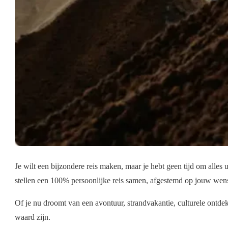
Je wilt een bijzondere reis maken, maar je hebt geen tijd om alles
stellen een 100% persoonlijke reis samen, afgestemd op jouw wens
Of je nu droomt van een avontuur, strandvakantie, culturele ontde
waard zijn.