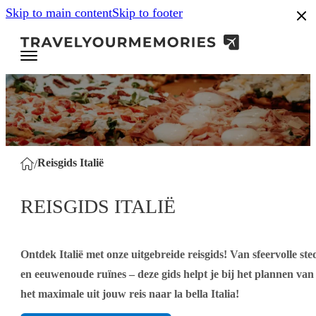
Skip to main content
Skip to footer
.8
Reisgids Italië
/
REISGIDS ITALIË
Ontdek Italië met onze uitgebreide reisgids! Van sfeervolle s
en eeuwenoude ruïnes – deze gids helpt je bij het plannen van 
het maximale uit jouw reis naar la bella Italia!